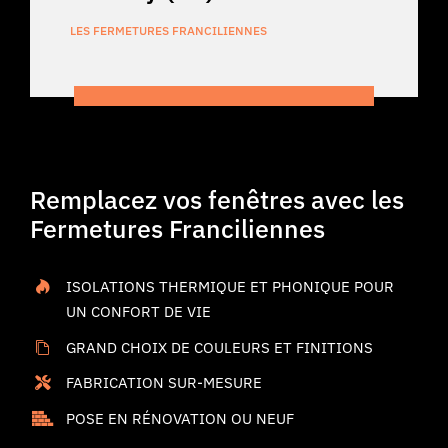
Portes de garage
LES FERMETURES FRANCILIENNES
Divers
Les Fermetures Franciliennes
Remplacez vos fenêtres avec les
Certifications
Fermetures Franciliennes
Nous contacter
ISOLATIONS THERMIQUE ET PHONIQUE POUR
UN CONFORT DE VIE
GRAND CHOIX DE COULEURS ET FINITIONS
FABRICATION SUR-MESURE
POSE EN RÉNOVATION OU NEUF