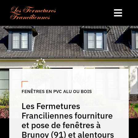
Passer
au
Toggl
contenu
Navig
Accueil
Fenêtres
Volets
FENÊTRES EN PVC ALU OU BOIS
Occultation
Les Fermetures
Franciliennes fourniture
Portails
et pose de fenêtres à
Brunoy (91) et alentours